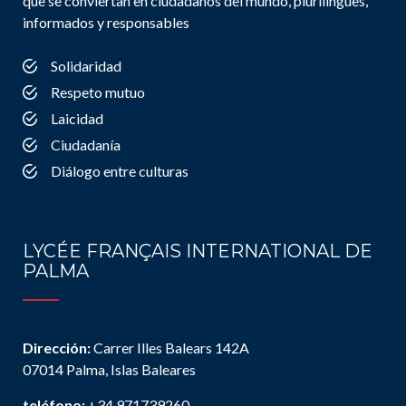
que se conviertan en ciudadanos del mundo, plurilingües,
informados y responsables
Solidaridad
Respeto mutuo
Laicidad
Ciudadanía
Diálogo entre culturas
LYCÉE FRANÇAIS INTERNATIONAL DE
PALMA
Dirección:
Carrer Illes Balears 142A
07014 Palma, Islas Baleares
teléfono:
+34 971739260