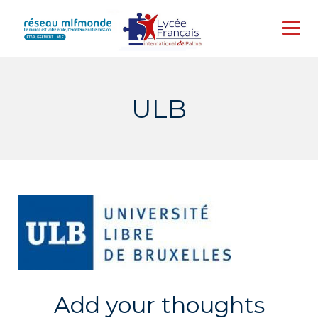
Skip
to
content
ULB
Add your thoughts