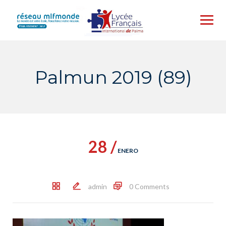
Skip
to
content
Palmun 2019 (89)
28 /
ENERO
admin
0 Comments