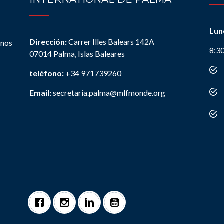
Lun
Dirección:
Carrer Illes Balears 142A
anos
8:3
07014 Palma, Islas Baleares
teléfono:
+34 971739260
Email:
secretaria.palma@mlfmonde.org