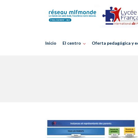
Skip
to
content
Inicio
El centro
Oferta pedagógica y e