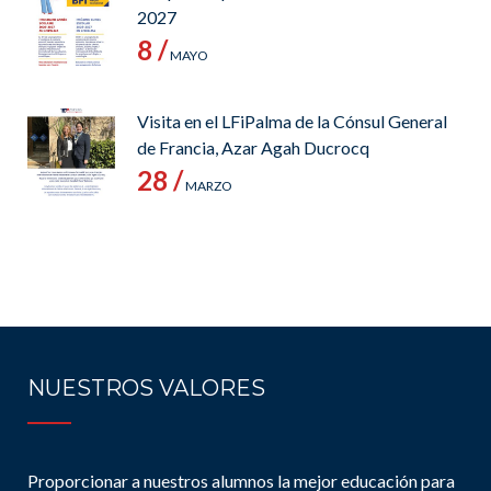
2027
8 /
MAYO
Visita en el LFiPalma de la Cónsul General
de Francia, Azar Agah Ducrocq
28 /
MARZO
NUESTROS VALORES
Proporcionar a nuestros alumnos la mejor educación para