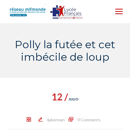
Skip
to
content
Polly la futée et cet
imbécile de loup
12 /
JULIO
ijaberman
0 Comments