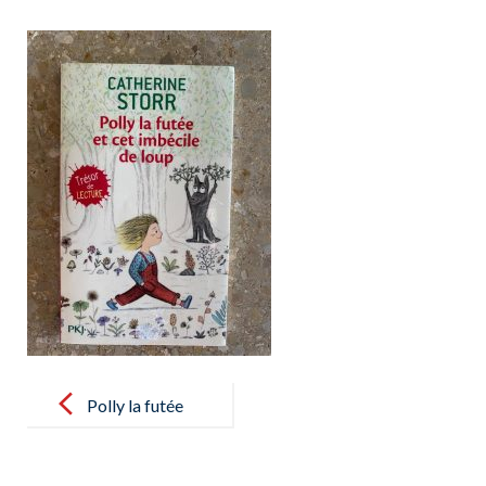
Post
navigation
Polly la futée
et cet
imbécile de