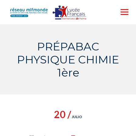
Skip
to
content
PRÉPABAC
PHYSIQUE CHIMIE
1ère
20 /
JULIO