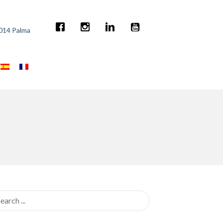
7014 Palma
rch