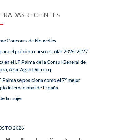
TRADAS RECIENTES
me Concours de Nouvelles
para el próximo curso escolar 2026-2027
ta en el LFiPalma de la Cónsul General de
ncia, Azar Agah Ducrocq
FiPalma se posiciona como el 7º mejor
gio internacional de España
de la mujer
STO 2026
M
X
J
V
S
D