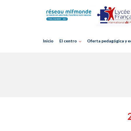
Skip
to
content
Inicio
El centro
Oferta pedagógica y e