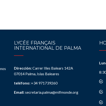
LYCÉE FRANÇAIS
HO
INTERNATIONAL DE PALMA
Lun
Dirección:
Carrer Illes Balears 142A
anos
8:3
07014 Palma, Islas Baleares
teléfono:
+34 971739260
Email:
secretaria.palma@mlfmonde.org