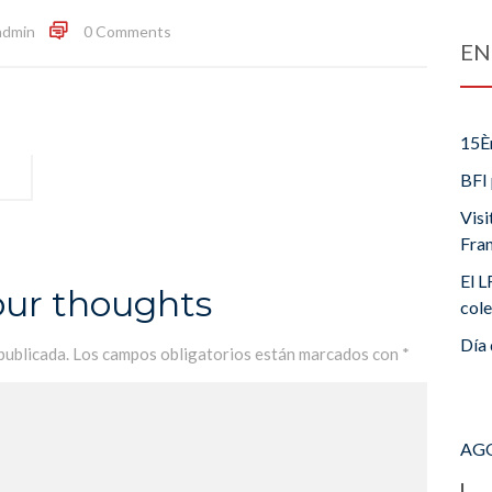
admin
0 Comments
EN
15È
BFI 
Visi
Fra
El L
our thoughts
cole
Día 
publicada.
Los campos obligatorios están marcados con
*
AGO
L