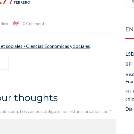
FEBRERO
for:
admin
0 Comments
EN
t sociales - Ciencias Económicas y Sociales
15È
BFI 
Visi
Fra
El L
our thoughts
cole
Día 
publicada.
Los campos obligatorios están marcados con
*