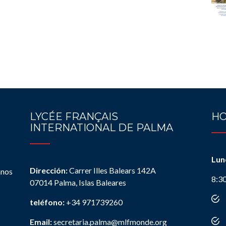
LYCÉE FRANÇAIS
HO
INTERNATIONAL DE PALMA
Lun
Dirección:
Carrer Illes Balears 142A
anos
8:3
07014 Palma, Islas Baleares
teléfono:
+34 971739260
Email:
secretaria.palma@mlfmonde.org