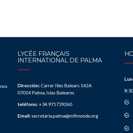
LYCÉE FRANÇAIS
HO
INTERNATIONAL DE PALMA
Lun
Dirección:
Carrer Illes Balears 142A
anos
8:3
07014 Palma, Islas Baleares
teléfono:
+34 971739260
Email:
secretaria.palma@mlfmonde.org