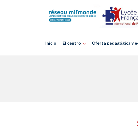
Skip
to
content
Inicio
El centro
Oferta pedagógica y e