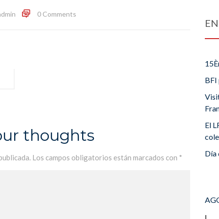
admin
0 Comments
EN
15È
BFI 
Visi
Fra
El L
our thoughts
cole
Día 
publicada.
Los campos obligatorios están marcados con
*
AGO
L