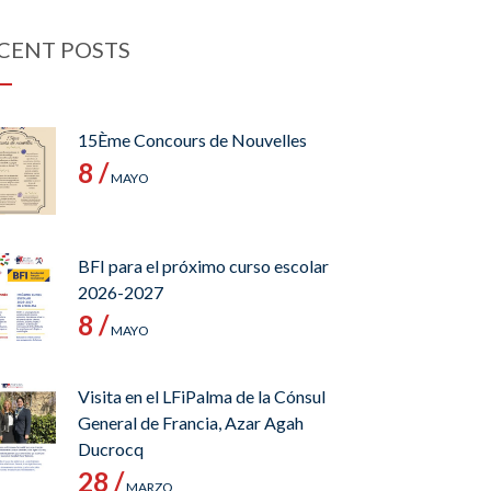
CENT POSTS
15Ème Concours de Nouvelles
8 /
MAYO
BFI para el próximo curso escolar
2026-2027
8 /
MAYO
Visita en el LFiPalma de la Cónsul
General de Francia, Azar Agah
Ducrocq
28 /
MARZO