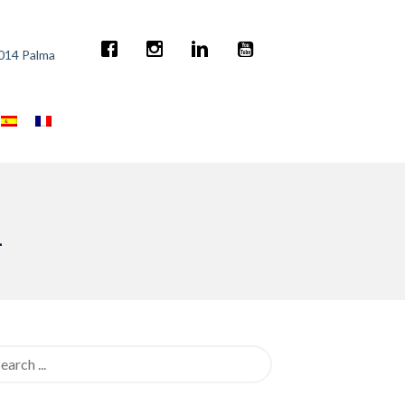
7014 Palma
2
rch