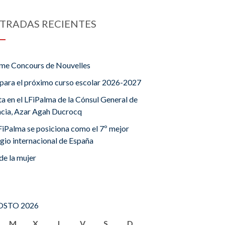
TRADAS RECIENTES
me Concours de Nouvelles
para el próximo curso escolar 2026-2027
ta en el LFiPalma de la Cónsul General de
ncia, Azar Agah Ducrocq
FiPalma se posiciona como el 7º mejor
gio internacional de España
de la mujer
STO 2026
M
X
J
V
S
D