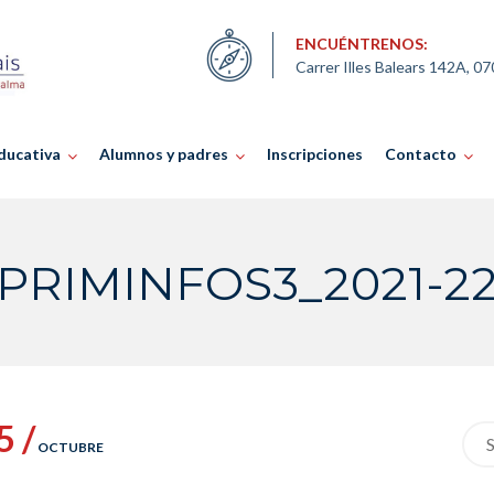
ENCUÉNTRENOS:
Carrer Illes Balears 142A, 0
ducativa
Alumnos y padres
Inscripciones
Contacto
PRIMINFOS3_2021-2
5 /
Sea
OCTUBRE
for: