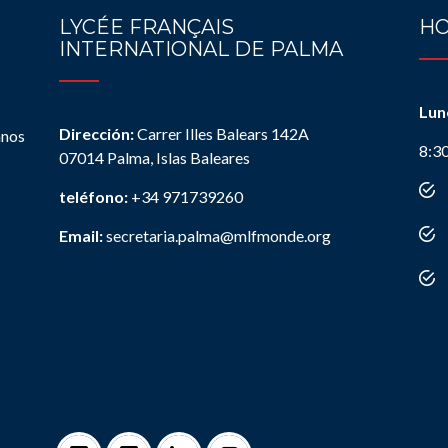
LYCÉE FRANÇAIS
HO
INTERNATIONAL DE PALMA
Lun
Dirección:
Carrer Illes Balears 142A
anos
8:3
07014 Palma, Islas Baleares
teléfono:
+34 971739260
Email:
secretaria.palma@mlfmonde.org