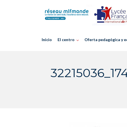
Skip
to
content
Inicio
El centro
Oferta pedagógica y e
32215036_17