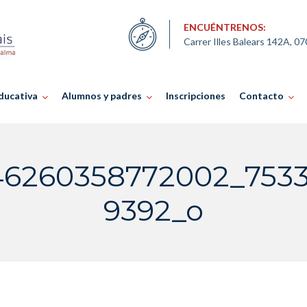
ENCUÉNTRENOS:
Carrer Illes Balears 142A, 0
ducativa
Alumnos y padres
Inscripciones
Contacto
46260358772002_753
9392_o