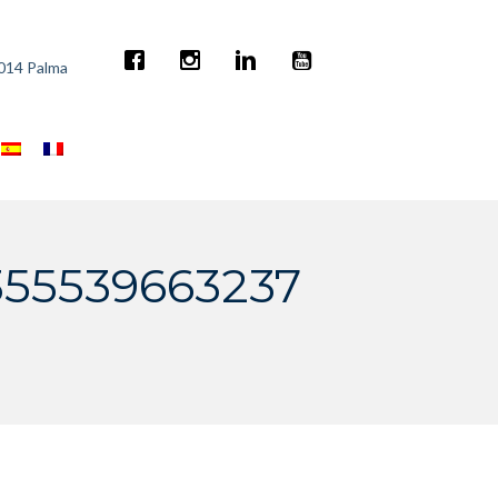
7014 Palma
355539663237