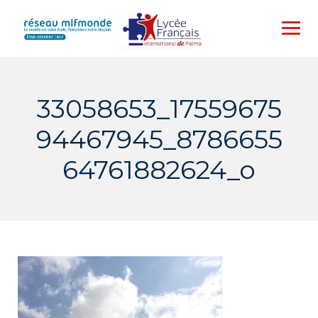
Skip
to
content
33058653_17559675
94467945_8786655
64761882624_o