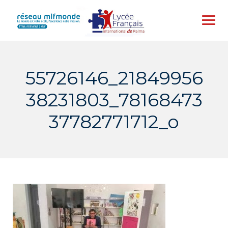
Skip
to
content
55726146_21849956
38231803_78168473
37782771712_o