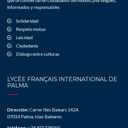
que se conviertan en ciudadanos del mundo, plurilingües,
informados y responsables
Solidaridad
Respeto mutuo
Laicidad
Ciudadanía
Diálogo entre culturas
LYCÉE FRANÇAIS INTERNATIONAL DE
PALMA
Dirección:
Carrer Illes Balears 142A
07014 Palma, Islas Baleares
teléfono:
+34 971739260