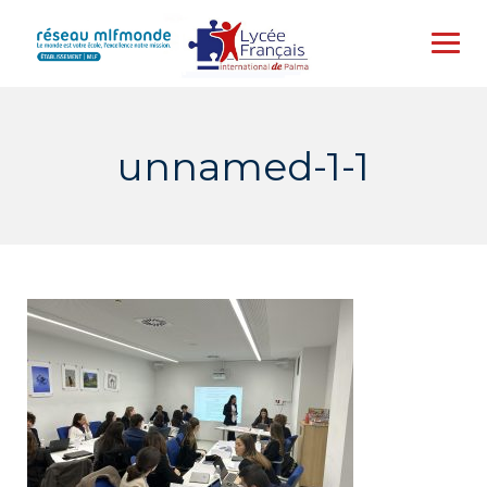
Skip
to
content
unnamed-1-1