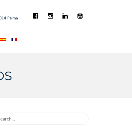
7014 Palma
OS
rch