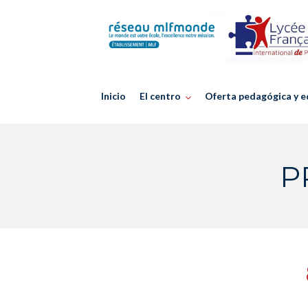
Skip
to
content
Inicio
El centro
Oferta pedagógica y e
P