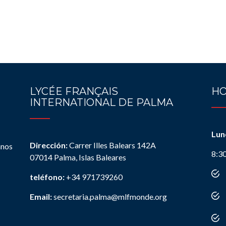
LYCÉE FRANÇAIS
HO
INTERNATIONAL DE PALMA
Lun
Dirección:
Carrer Illes Balears 142A
anos
8:3
07014 Palma, Islas Baleares
teléfono:
+34 971739260
Email:
secretaria.palma@mlfmonde.org