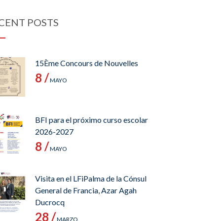
CENT POSTS
15Ème Concours de Nouvelles
8 /
MAYO
BFI para el próximo curso escolar
2026-2027
8 /
MAYO
Visita en el LFiPalma de la Cónsul
General de Francia, Azar Agah
Ducrocq
28 /
MARZO