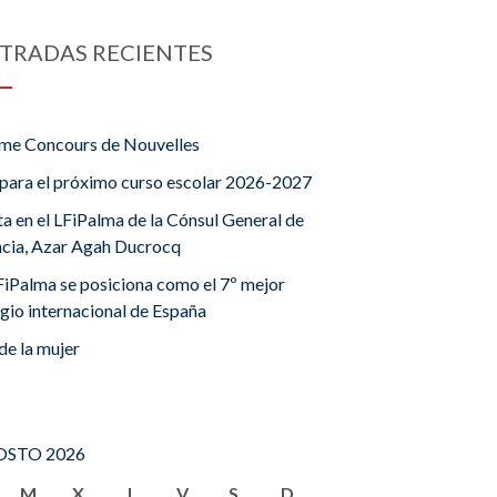
TRADAS RECIENTES
me Concours de Nouvelles
para el próximo curso escolar 2026-2027
ta en el LFiPalma de la Cónsul General de
ncia, Azar Agah Ducrocq
FiPalma se posiciona como el 7º mejor
gio internacional de España
de la mujer
STO 2026
M
X
J
V
S
D