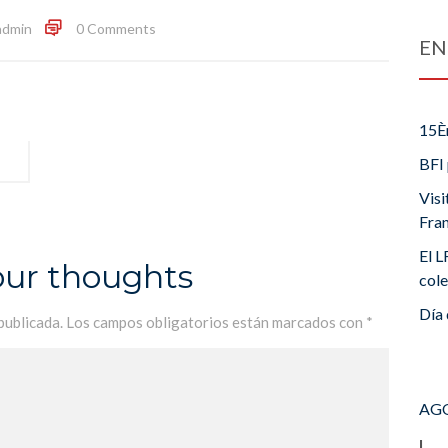
admin
0 Comments
EN
15È
BFI 
Visi
Fra
El L
our thoughts
cole
Día 
publicada.
Los campos obligatorios están marcados con
*
AGO
L