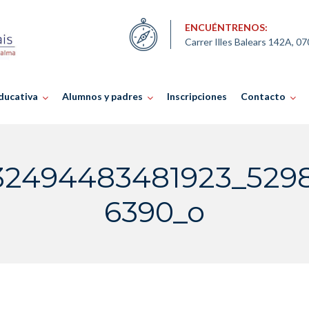
ENCUÉNTRENOS:
Carrer Illes Balears 142A, 0
ducativa
Alumnos y padres
Inscripciones
Contacto
32494483481923_529
6390_o