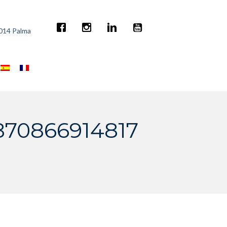
7014 Palma
870866914817