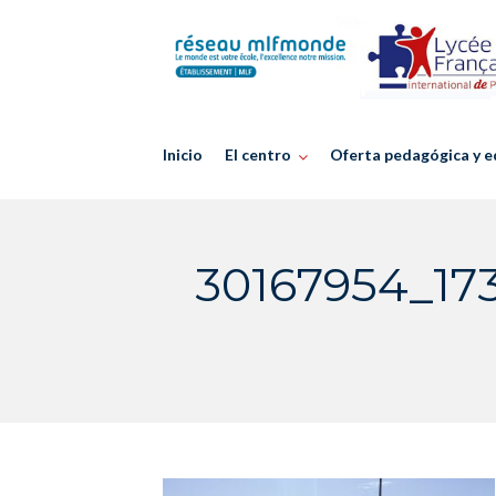
Skip
to
content
Inicio
El centro
Oferta pedagógica y e
30167954_17