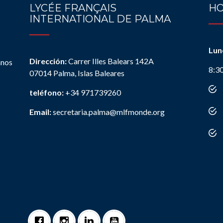
LYCÉE FRANÇAIS
HO
INTERNATIONAL DE PALMA
Lun
Dirección:
Carrer Illes Balears 142A
anos
8:3
07014 Palma, Islas Baleares
teléfono:
+34 971739260
Email:
secretaria.palma@mlfmonde.org