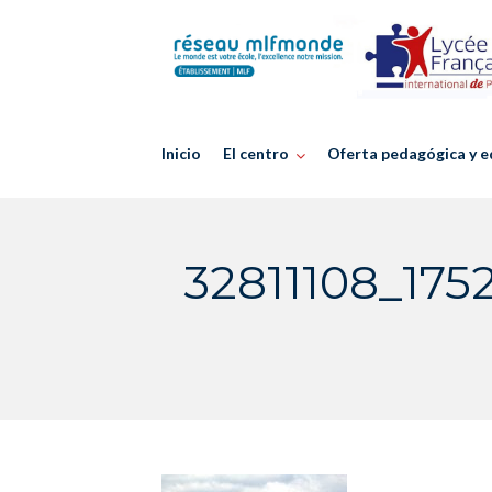
Skip
to
content
Inicio
El centro
Oferta pedagógica y e
32811108_17