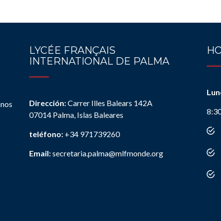
LYCÉE FRANÇAIS
HO
INTERNATIONAL DE PALMA
Lun
Dirección:
Carrer Illes Balears 142A
anos
8:3
07014 Palma, Islas Baleares
teléfono:
+34 971739260
Email:
secretaria.palma@mlfmonde.org