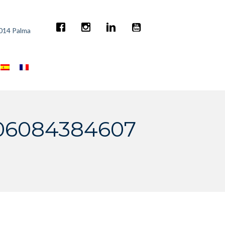
7014 Palma
406084384607