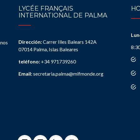
LYCÉE FRANÇAIS
HO
INTERNATIONAL DE PALMA
Lun
Dirección:
Carrer Illes Balears 142A
anos
8:3
07014 Palma, Islas Baleares
teléfono:
+34 971739260
Email:
secretaria.palma@mlfmonde.org