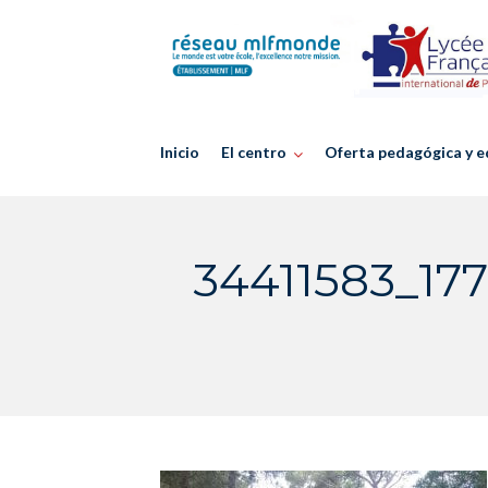
Skip
to
content
Inicio
El centro
Oferta pedagógica y e
34411583_17