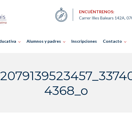
ENCUÉNTRENOS:
Carrer Illes Balears 142A, 0
ducativa
Alumnos y padres
Inscripciones
Contacto
72079139523457_337
4368_o