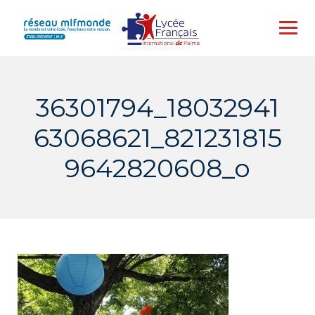
Skip
to
content
36301794_18032941
63068621_821231815
9642820608_o