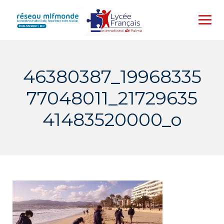
Skip
to
content
46380387_19968335
77048011_21729635
41483520000_o