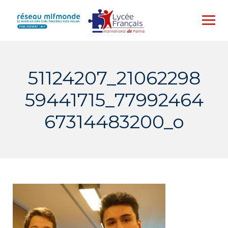
Skip
to
content
51124207_21062298
59441715_77992464
67314483200_o