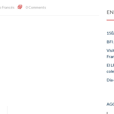
o Francés
0 Comments
EN
15È
BFI 
Visi
Fra
El L
cole
Día 
AGO
L