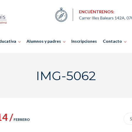
ENCUÉNTRENOS:
Carrer Illes Balears 142A, 0
ducativa
Alumnos y padres
Inscripciones
Contacto
IMG-5062
14 /
Sea
FEBRERO
for: