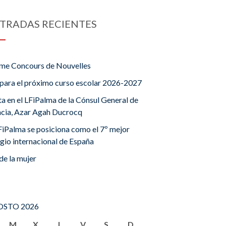
TRADAS RECIENTES
me Concours de Nouvelles
para el próximo curso escolar 2026-2027
ta en el LFiPalma de la Cónsul General de
ncia, Azar Agah Ducrocq
FiPalma se posiciona como el 7º mejor
gio internacional de España
de la mujer
STO 2026
M
X
J
V
S
D