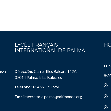
LYCÉE FRANÇAIS
HO
INTERNATIONAL DE PALMA
Lun
Dirección:
Carrer Illes Balears 142A
anos
8:3
07014 Palma, Islas Baleares
teléfono:
+34 971739260
Email:
secretaria.palma@mlfmonde.org