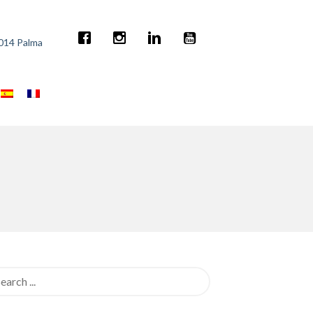
7014 Palma
rch