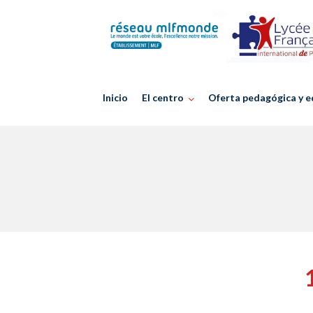
Skip
to
content
Inicio
El centro
Oferta pedagógica y e