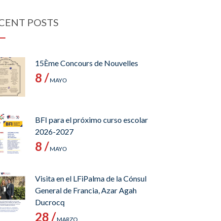
CENT POSTS
15Ème Concours de Nouvelles
8 /
MAYO
BFI para el próximo curso escolar
2026-2027
8 /
MAYO
Visita en el LFiPalma de la Cónsul
General de Francia, Azar Agah
Ducrocq
28 /
MARZO