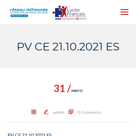
Skip
to
content
PV CE 21.10.2021 ES
31 /
MAYO
admin
0 Comments
PV CE 21.10.2021 ES