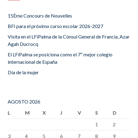
15Ème Concours de Nouvelles
BFI para el próximo curso escolar 2026-2027
Visita en el LFiPalma de la Cónsul General de Francia, Azar
Agah Ducrocq
El LFiPalma se posiciona como el 7º mejor colegio
internacional de España
Día de la mujer
AGOSTO 2026
L
M
X
J
V
S
D
1
2
3
4
5
6
7
8
9