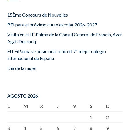
15Ème Concours de Nouvelles
BFI para el próximo curso escolar 2026-2027
Visita en el LFiPalma de la Cónsul General de Francia, Azar
Agah Ducrocq
El LFiPalma se posiciona como el 7º mejor colegio
internacional de España
Día de la mujer
AGOSTO 2026
L
M
X
J
V
S
D
1
2
3
4
5
6
7
8
9