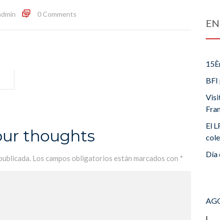
admin
0 Comments
EN
15È
BFI 
Visi
Fra
El L
our thoughts
cole
Día 
publicada.
Los campos obligatorios están marcados con
*
AGO
L