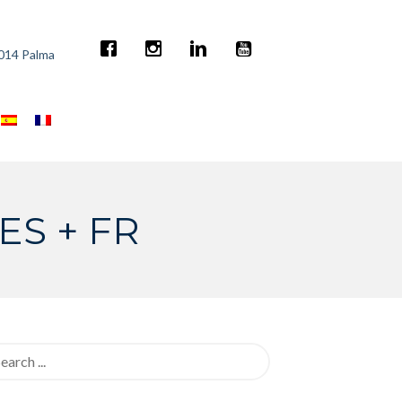
7014 Palma
 ES + FR
rch