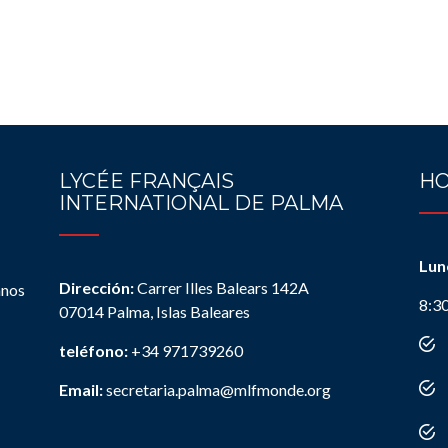
LYCÉE FRANÇAIS
HO
INTERNATIONAL DE PALMA
Lun
Dirección:
Carrer Illes Balears 142A
anos
8:3
07014 Palma, Islas Baleares
teléfono:
+34 971739260
Email:
secretaria.palma@mlfmonde.org