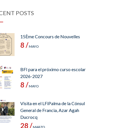
CENT POSTS
15Ème Concours de Nouvelles
8 /
MAYO
BFI para el próximo curso escolar
2026-2027
8 /
MAYO
Visita en el LFiPalma de la Cónsul
General de Francia, Azar Agah
Ducrocq
28 /
MARZO