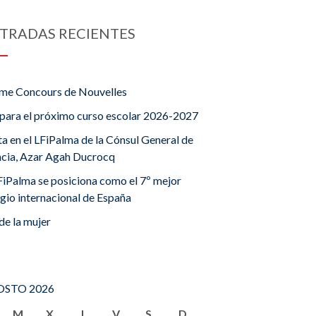
TRADAS RECIENTES
me Concours de Nouvelles
para el próximo curso escolar 2026-2027
ta en el LFiPalma de la Cónsul General de
ncia, Azar Agah Ducrocq
FiPalma se posiciona como el 7º mejor
gio internacional de España
de la mujer
STO 2026
M
X
J
V
S
D