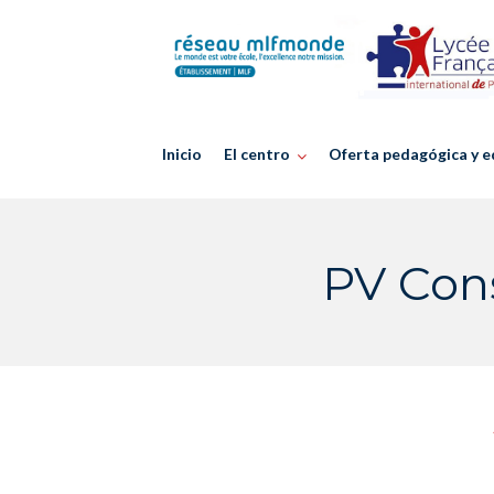
Skip
to
content
Inicio
El centro
Oferta pedagógica y e
PV Cons