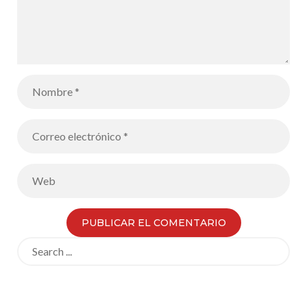
Search
for: