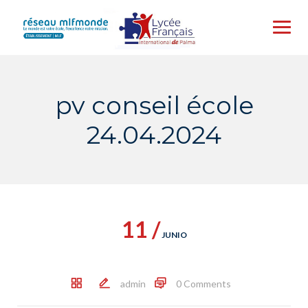
Skip
to
content
pv conseil école
24.04.2024
11 /
JUNIO
admin
0 Comments