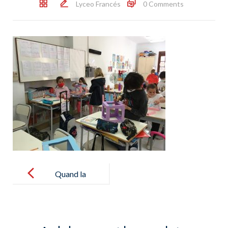
Lyceo Francés
0 Comments
Post
navigation
Quand la
géométrie se
mêle à l’Art !
¡Cuando la