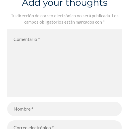
Add your thoughts
geometría se
mezcla con el
Tu dirección de correo electrónico no será publicada.
Los
campos obligatorios están marcados con
*
arte!