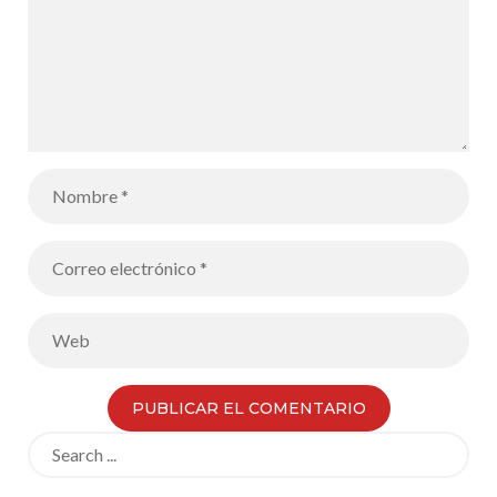
Search
for: