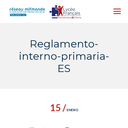
Skip
to
content
Reglamento-
interno-primaria-
ES
15 /
ENERO