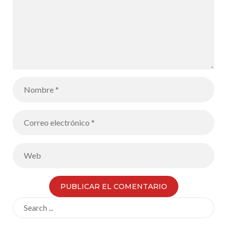
Search
for: