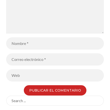
Search
for: