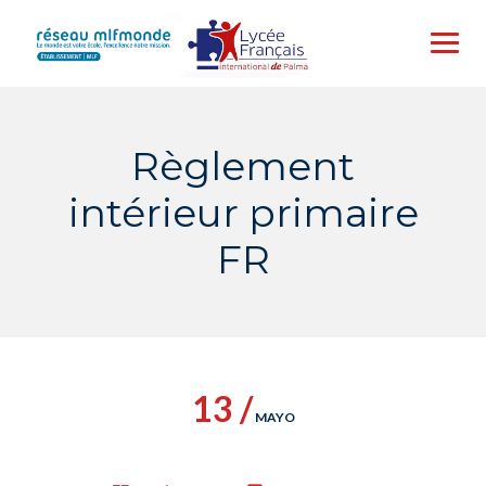
Skip
to
content
Règlement
intérieur primaire
FR
13 /
MAYO