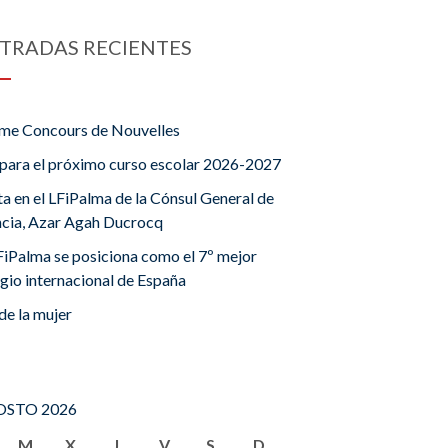
TRADAS RECIENTES
me Concours de Nouvelles
para el próximo curso escolar 2026-2027
ta en el LFiPalma de la Cónsul General de
ncia, Azar Agah Ducrocq
FiPalma se posiciona como el 7º mejor
gio internacional de España
de la mujer
STO 2026
M
X
J
V
S
D