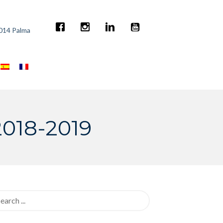
7014 Palma
18-2019
rch