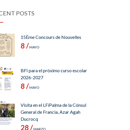
CENT POSTS
15Ème Concours de Nouvelles
8 /
MAYO
BFI para el próximo curso escolar
2026-2027
8 /
MAYO
Visita en el LFiPalma de la Cónsul
General de Francia, Azar Agah
Ducrocq
28 /
MARZO