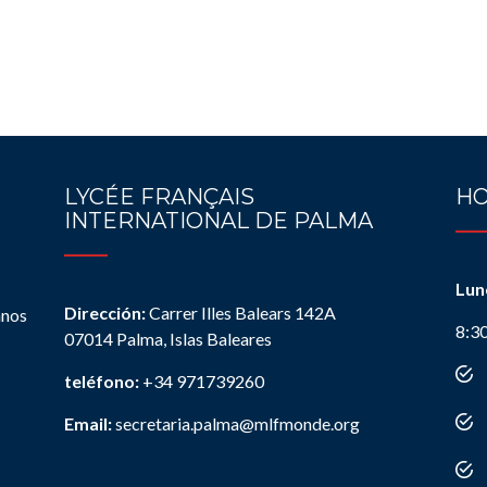
LYCÉE FRANÇAIS
HO
INTERNATIONAL DE PALMA
Lun
Dirección:
Carrer Illes Balears 142A
anos
8:3
07014 Palma, Islas Baleares
teléfono:
+34 971739260
Email:
secretaria.palma@mlfmonde.org