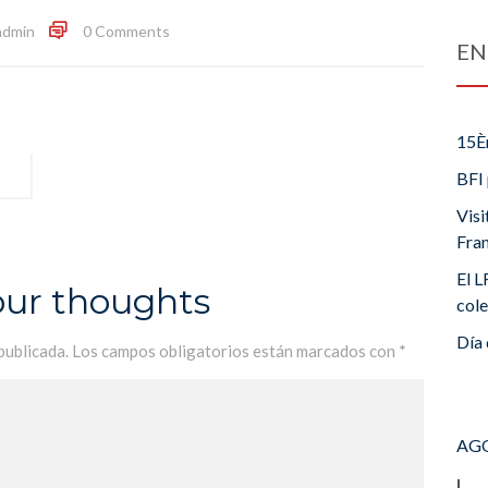
admin
0 Comments
EN
15È
BFI 
Visi
Fra
El L
our thoughts
cole
Día 
publicada.
Los campos obligatorios están marcados con
*
AGO
L