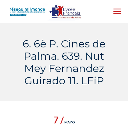
Skip
to
content
6. 6è P. Cines de
Palma. 639. Nut
Mey Fernandez
Guirado 11. LFiP
7 /
MAYO