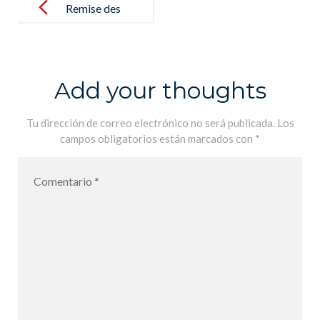
navigation
Remise des
prix du
concours
officiel Foto
Add your thoughts
Jove 2021 –
Entrega de
Tu dirección de correo electrónico no será publicada.
Los
campos obligatorios están marcados con
*
premios del
concurso
oficial Foto
Jove 2021