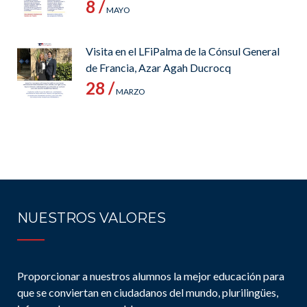
8 /
MAYO
Visita en el LFiPalma de la Cónsul General
de Francia, Azar Agah Ducrocq
28 /
MARZO
NUESTROS VALORES
Proporcionar a nuestros alumnos la mejor educación para
que se conviertan en ciudadanos del mundo, plurilingües,