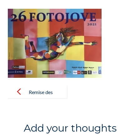
Post
navigation
Remise des
prix du
concours
officiel Foto
Add your thoughts
Jove 2021 –