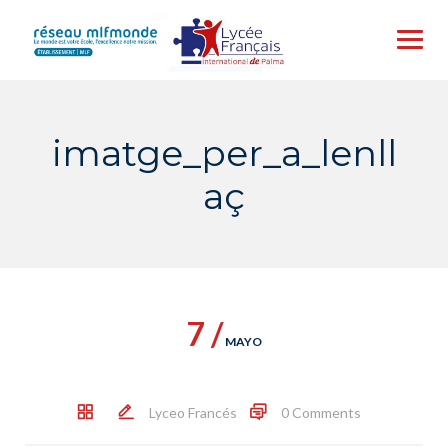
Skip
to
content
imatge_per_a_lenll
aç
7 /
MAYO
Lyceo Francés
0 Comments