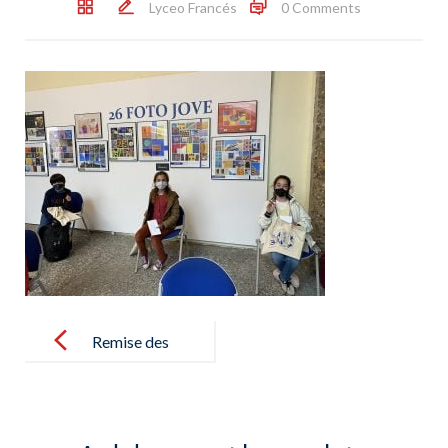
Lyceo Francés
0 Comments
Post
navigation
Remise des
prix du
concours
officiel Foto