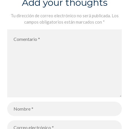
Add your thoughts
Jove 2021 –
Entrega de
Tu dirección de correo electrónico no será publicada.
Los
campos obligatorios están marcados con
*
premios del
concurso
oficial Foto
Jove 2021