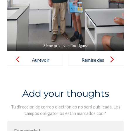
3ème prix: Ivan Rodriguez
Post
navigation
Aurevoir
Remise des
monsieur
prix
Poulet – Adios
Kangourou
monsieur
2022 pour nos
Add your thoughts
Poulet
élèves de 5A –
Entrega de
Tu dirección de correo electrónico no será publicada.
Los
campos obligatorios están marcados con
*
premios
Kangourou