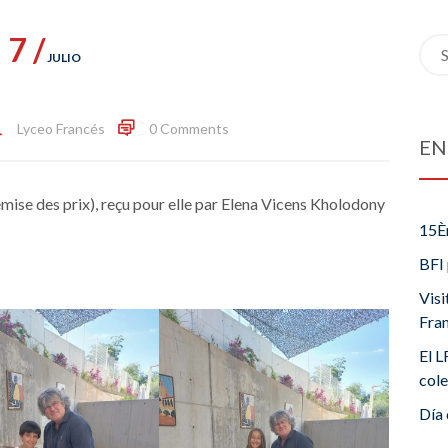
7 /
Sea
JULIO
for:
Lyceo Francés
0 Comments
EN
remise des prix), reçu pour elle par Elena Vicens Kholodony
15È
BFI 
Visi
Fra
El L
cole
Día 