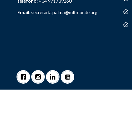
teléfono:
+34 971739260
Email:
secretaria.palma@mlfmonde.org