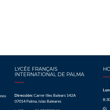
LYCÉE FRANÇAIS
HO
INTERNATIONAL DE PALMA
Lun
Dirección:
Carrer Illes Balears 142A
anos
8:3
07014 Palma, Islas Baleares