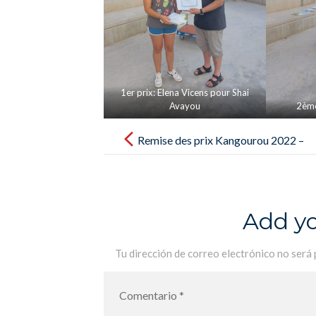
1er prix: Elena Vicens pour Shai
Avayou
2ème
Post
navigation
Remise des prix Kangourou 2022 –
Entrega de premios Kangourou
2022
Add y
Tu dirección de correo electrónico no será 