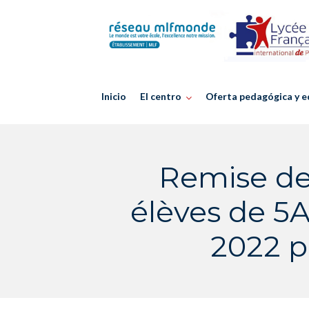
Skip
to
content
Inicio
El centro
Oferta pedagógica y e
Remise de
élèves de 5
2022 p