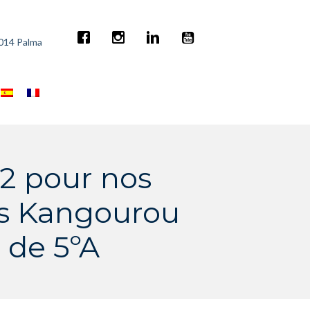
7014 Palma
2 pour nos
os Kangourou
 de 5ºA