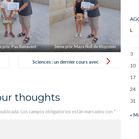
AGO
L
 prix: Pau Benavent
3ème prix: Maya Noll de Klopstein
3
Sciences : un dernier cours avec
10
monsieur Poulet – Ciencias : una
17
última clase con monsieur Poulet
24
our thoughts
31
publicada.
Los campos obligatorios están marcados con
*
« M