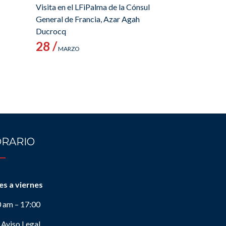
Visita en el LFiPalma de la Cónsul
General de Francia, Azar Agah
Ducrocq
28 /
MARZO
RARIO
es a viernes
0 am – 17:00
Aviso Legal