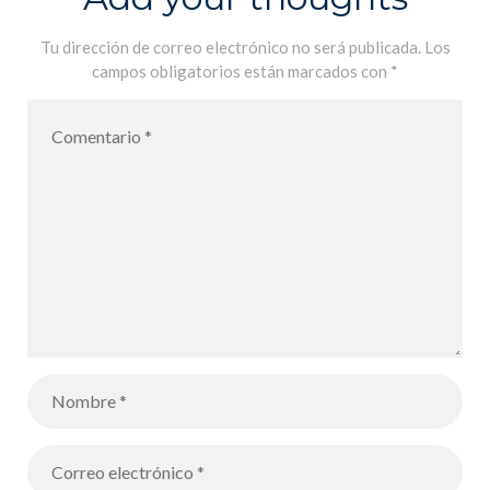
Paralympisme
et de
Tu dirección de correo electrónico no será publicada.
Los
campos obligatorios están marcados con
*
l’Interculturali
té :