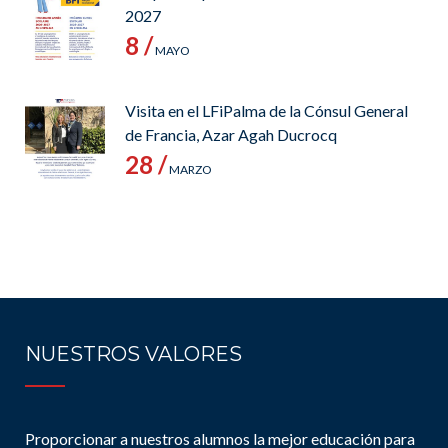
2027
8 /
MAYO
Visita en el LFiPalma de la Cónsul General
de Francia, Azar Agah Ducrocq
28 /
MARZO
NUESTROS VALORES
Proporcionar a nuestros alumnos la mejor educación para