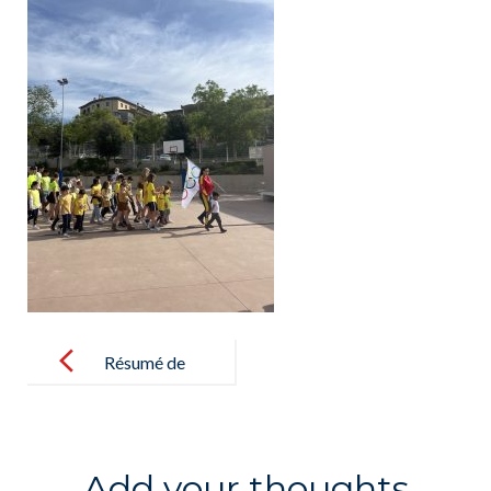
Post
navigation
Résumé de
la semaine de
l’Olympisme,
du
Add your thoughts