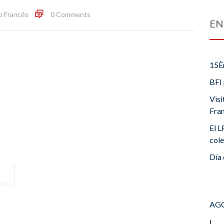
o Francés
0 Comments
EN
15È
BFI 
Visi
Fra
El L
cole
Día 
AGO
L