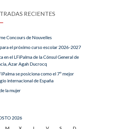
TRADAS RECIENTES
me Concours de Nouvelles
para el próximo curso escolar 2026-2027
ta en el LFiPalma de la Cónsul General de
ncia, Azar Agah Ducrocq
FiPalma se posiciona como el 7º mejor
gio internacional de España
de la mujer
STO 2026
M
X
J
V
S
D