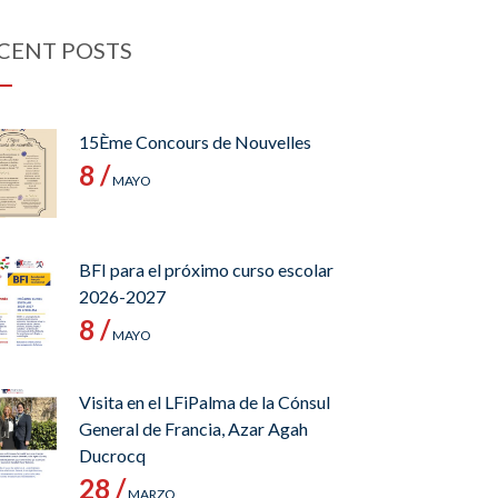
CENT POSTS
15Ème Concours de Nouvelles
8 /
MAYO
BFI para el próximo curso escolar
2026-2027
8 /
MAYO
Visita en el LFiPalma de la Cónsul
General de Francia, Azar Agah
Ducrocq
28 /
MARZO