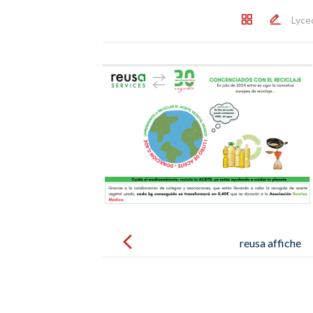
Lyce
Post
navigation
reusa affiche