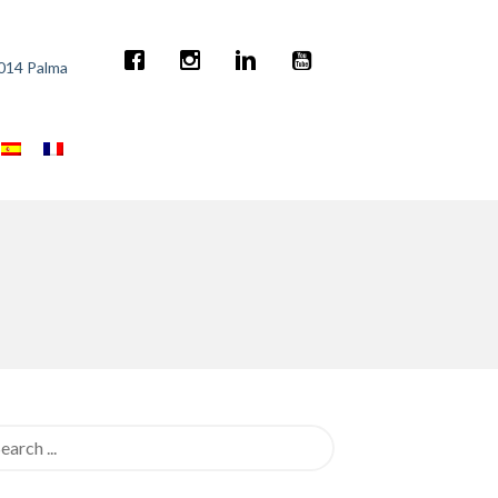
7014 Palma
rch