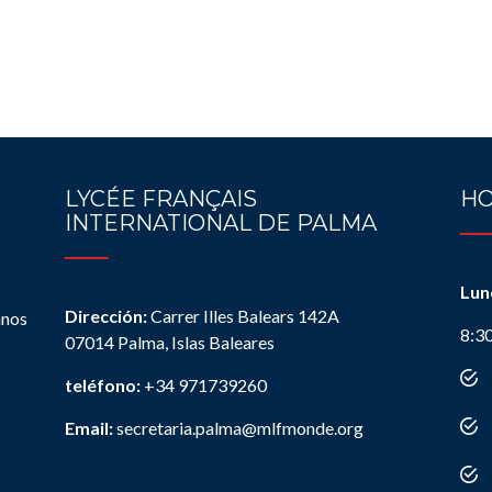
LYCÉE FRANÇAIS
HO
INTERNATIONAL DE PALMA
Lun
Dirección:
Carrer Illes Balears 142A
anos
8:3
07014 Palma, Islas Baleares
teléfono:
+34 971739260
Email:
secretaria.palma@mlfmonde.org