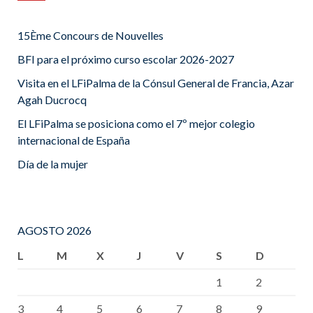
15Ème Concours de Nouvelles
BFI para el próximo curso escolar 2026-2027
Visita en el LFiPalma de la Cónsul General de Francia, Azar
Agah Ducrocq
El LFiPalma se posiciona como el 7º mejor colegio
internacional de España
Día de la mujer
AGOSTO 2026
L
M
X
J
V
S
D
1
2
3
4
5
6
7
8
9