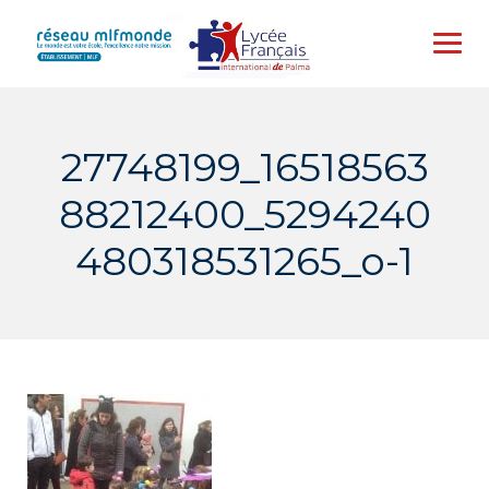
Skip
to
content
27748199_16518563
88212400_5294240
480318531265_o-1