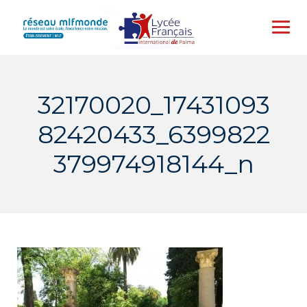
Skip
to
content
32170020_17431093
82420433_6399822
379974918144_n