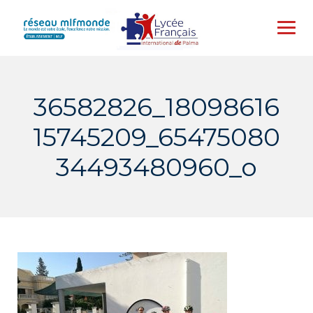
Skip
to
content
36582826_18098616
15745209_65475080
34493480960_o