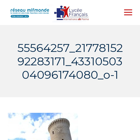
Skip
to
content
55564257_21778152
92283171_43310503
04096174080_o-1