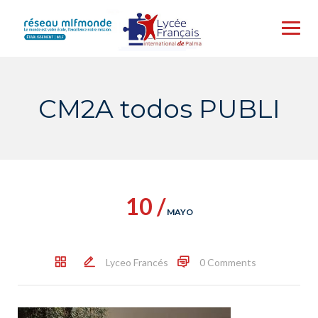
Skip
to
content
CM2A todos PUBLI
10 /
MAYO
Lyceo Francés
0 Comments