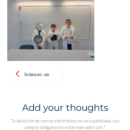
Post
navigation
Sciences : un
dernier cours
avec monsieur
Poulet –
Add your thoughts
Ciencias : una
última clase
Tu dirección de correo electrónico no será publicada.
Los
campos obligatorios están marcados con
*
con monsieur