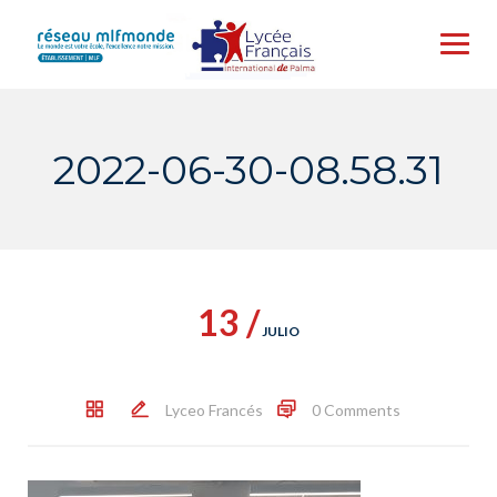
Skip
to
content
2022-06-30-08.58.31
13 /
JULIO
Lyceo Francés
0 Comments