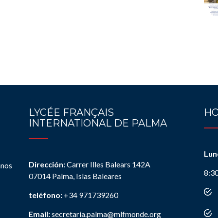
LYCÉE FRANÇAIS
HO
INTERNATIONAL DE PALMA
Lun
Dirección:
Carrer Illes Balears 142A
anos
8:3
07014 Palma, Islas Baleares
teléfono:
+34 971739260
Email:
secretaria.palma@mlfmonde.org