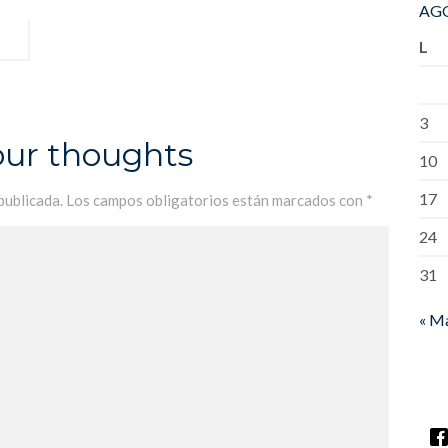
AGO
L
3
our thoughts
10
17
publicada.
Los campos obligatorios están marcados con
*
24
31
« M