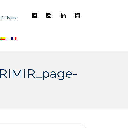
7014 Palma
IMIR_page-
rch