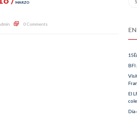
MARZO
for:
admin
0 Comments
EN
15È
BFI 
Visi
Fra
El L
cole
Día 