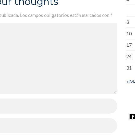
our thoughts
publicada.
Los campos obligatorios están marcados con
*
3
10
17
24
31
« M