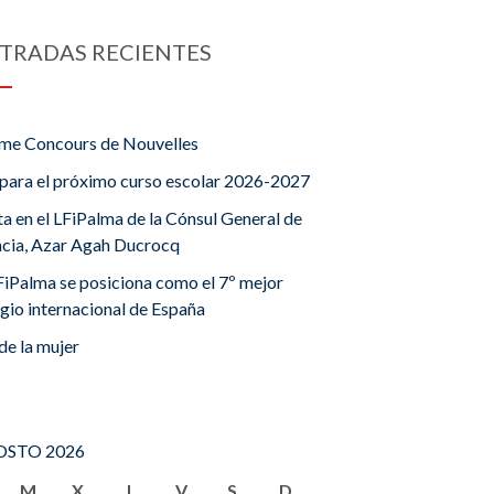
TRADAS RECIENTES
me Concours de Nouvelles
para el próximo curso escolar 2026-2027
ta en el LFiPalma de la Cónsul General de
ncia, Azar Agah Ducrocq
FiPalma se posiciona como el 7º mejor
gio internacional de España
de la mujer
STO 2026
M
X
J
V
S
D