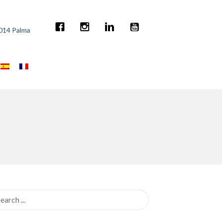
7014 Palma
rch