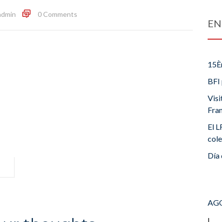
admin
0 Comments
EN
15È
BFI 
Visi
Fra
El L
cole
Día 
AGO
L