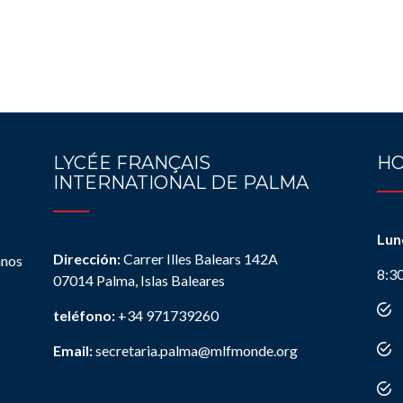
LYCÉE FRANÇAIS
HO
INTERNATIONAL DE PALMA
Lun
Dirección:
Carrer Illes Balears 142A
anos
8:3
07014 Palma, Islas Baleares
teléfono:
+34 971739260
Email:
secretaria.palma@mlfmonde.org