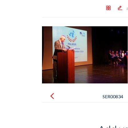
Post
navigation
SER00834