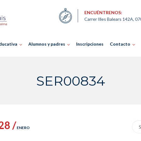
ENCUÉNTRENOS:
Carrer Illes Balears 142A, 0
ducativa
Alumnos y padres
Inscripciones
Contacto
SER00834
28 /
Sea
ENERO
for: