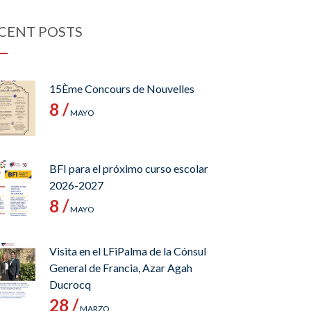
CENT POSTS
15Ème Concours de Nouvelles
8 /
MAYO
BFI para el próximo curso escolar
2026-2027
8 /
MAYO
Visita en el LFiPalma de la Cónsul
General de Francia, Azar Agah
Ducrocq
28 /
MARZO