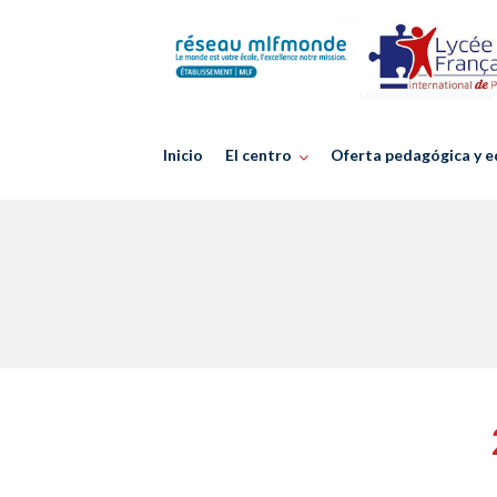
Skip
to
content
Inicio
El centro
Oferta pedagógica y e