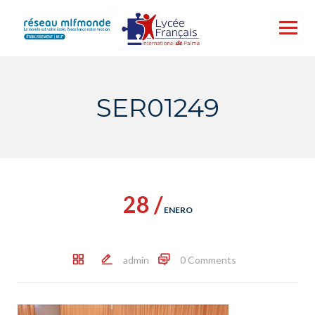
Skip
to
content
SER01249
28 /
ENERO
admin
0 Comments