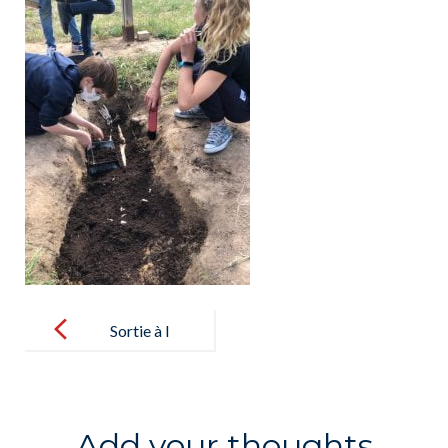
Post
navigation
Sortie à l
´Archeodrom
e pour les
élèves de 6A –
Add your thoughts