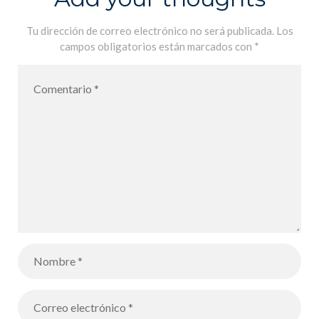
Salida al
Arqueódromo
Tu dirección de correo electrónico no será publicada.
Los
campos obligatorios están marcados con
*
para los
alumnos de
6A