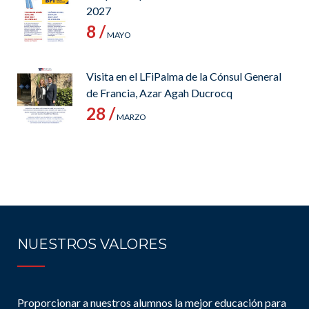
2027
8 /
MAYO
Visita en el LFiPalma de la Cónsul General
de Francia, Azar Agah Ducrocq
28 /
MARZO
NUESTROS VALORES
Proporcionar a nuestros alumnos la mejor educación para