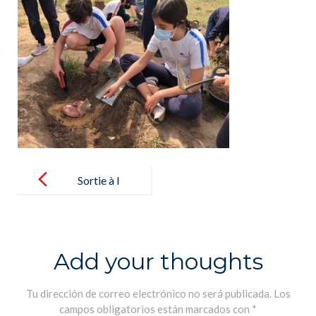
Post
navigation
Sortie à l
´Archeodrom
e pour les
élèves de 6B –
Add your thoughts
Salida al
Arqueódromo
Tu dirección de correo electrónico no será publicada.
Los
campos obligatorios están marcados con
*
para los