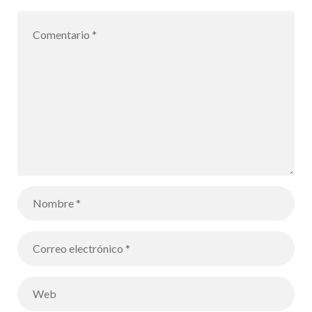
alumnos de
6B